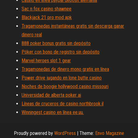
Casino en línea paypal deposit alemania
Sac n fox casino shawnee
Blackjack 21 pro mod apk
Tragamonedas instantáneas gratis sin descarga ganar
dinero real
888 poker bonus gratis sin depósito
Póker con bono de registro sin depósito
Marvel heroes slot 1 gear
Tragamonedas de dinero mono gratis en línea
Power drive jugando en lone butte casino
Noches de boogie hollywood casino missouri
Universidad de alberta poker ai
Líneas de cruceros de casino northbrook il
Winningest casino en línea ee.uu.
Proudly powered by
WordPress
|
Theme:
Envo Magazine