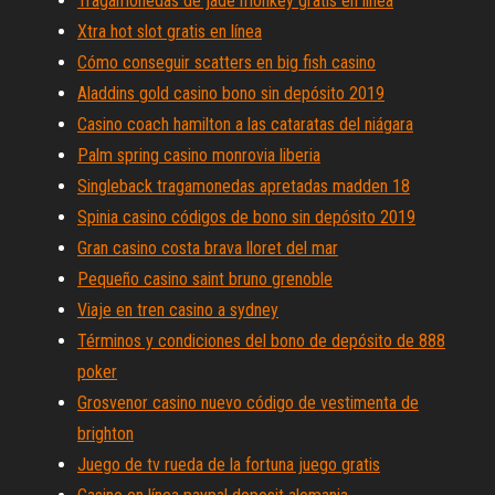
Tragamonedas de jade monkey gratis en línea
Xtra hot slot gratis en línea
Cómo conseguir scatters en big fish casino
Aladdins gold casino bono sin depósito 2019
Casino coach hamilton a las cataratas del niágara
Palm spring casino monrovia liberia
Singleback tragamonedas apretadas madden 18
Spinia casino códigos de bono sin depósito 2019
Gran casino costa brava lloret del mar
Pequeño casino saint bruno grenoble
Viaje en tren casino a sydney
Términos y condiciones del bono de depósito de 888
poker
Grosvenor casino nuevo código de vestimenta de
brighton
Juego de tv rueda de la fortuna juego gratis