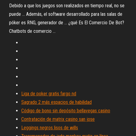
Debido a que los juegos son realizados en tiempo real, no se
puede ... Además, el software desarrollado para las salas de
póker es RNG, generador de ... ¿qué Es El Comercio De Bot?
Chatbots de comercio ...
Liga de poker gratis fargo nd
Sagrado 2 más espacios de habilidad
Código de bono sin depósito bellavegas casino
Contratación de matrix casino san jose
Leggings negros lisos de wills