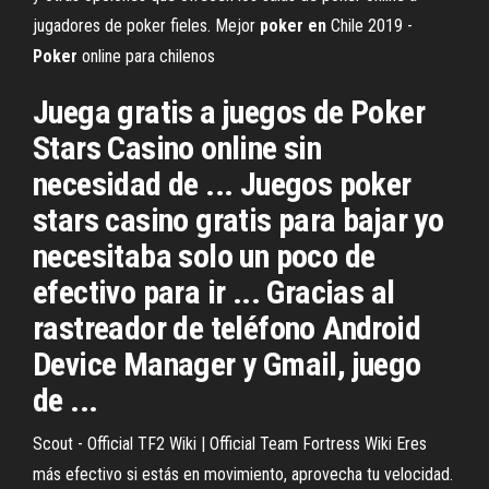
jugadores de poker fieles. Mejor
poker
en
Chile 2019 -
Poker
online para chilenos
Juega gratis a juegos de Poker
Stars Casino online sin
necesidad de ... Juegos poker
stars casino gratis para bajar yo
necesitaba solo un poco de
efectivo para ir ... Gracias al
rastreador de teléfono Android
Device Manager y Gmail, juego
de ...
Scout - Official TF2 Wiki | Official Team Fortress Wiki Eres
más efectivo si estás en movimiento, aprovecha tu velocidad.