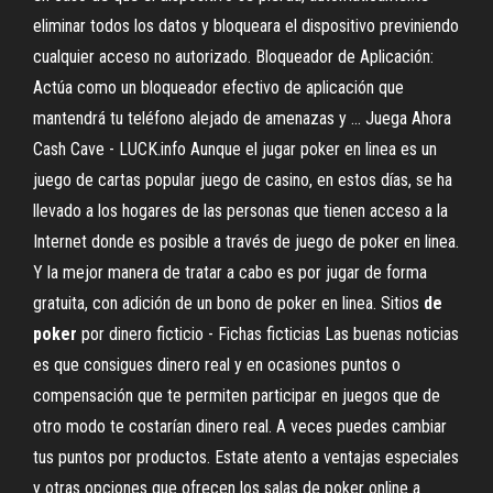
eliminar todos los datos y bloqueara el dispositivo previniendo
cualquier acceso no autorizado. Bloqueador de Aplicación:
Actúa como un bloqueador efectivo de aplicación que
mantendrá tu teléfono alejado de amenazas y ... Juega Ahora
Cash Cave - LUCK.info Aunque el jugar poker en linea es un
juego de cartas popular juego de casino, en estos días, se ha
llevado a los hogares de las personas que tienen acceso a la
Internet donde es posible a través de juego de poker en linea.
Y la mejor manera de tratar a cabo es por jugar de forma
gratuita, con adición de un bono de poker en linea. Sitios
de
poker
por dinero ficticio - Fichas ficticias Las buenas noticias
es que consigues dinero real y en ocasiones puntos o
compensación que te permiten participar en juegos que de
otro modo te costarían dinero real. A veces puedes cambiar
tus puntos por productos. Estate atento a ventajas especiales
y otras opciones que ofrecen los salas de poker online a