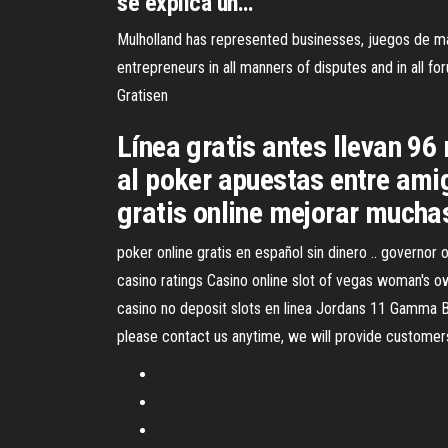
se explica un…
Mulholland has represented businesses, juegos de maq
entrepreneurs in all manners of disputes and in all f
Gratisen
Línea gratis antes llevan 9
al poker apuestas entre ami
gratis online mejorar mucha
poker online gratis en español sin dinero .. governor 
casino ratings
Casino online slot of vegas woman's o
casino no deposit slots en linea
Jordans 11 Gamma B
please contact us anytime, we will provide customers