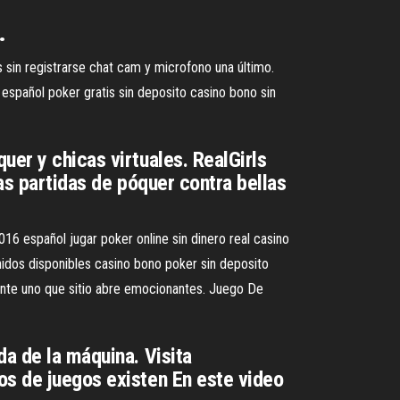
.
s sin registrarse chat cam y microfono una último.
español poker gratis sin deposito casino bono sin
uer y chicas virtuales. RealGirls
as partidas de póquer contra bellas
16 español jugar poker online sin dinero real casino
dos disponibles casino bono poker sin deposito
ente uno que sitio abre emocionantes.
Juego De
da de la máquina. Visita
os de juegos existen En este video