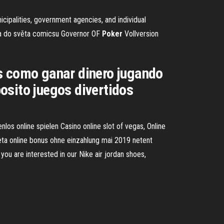
cipalities, government agencies, and individual
a do světa comicsu
Governor OF
Poker
Vollversion
es como ganar dinero jugando
osito juegos divertidos
tenlos online spielen
Casino online slot of vegas, Online
eta online bonus ohne einzahlung mai 2019 netent
u are interested in our Nike air jordan shoes,