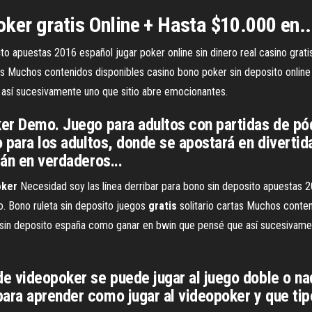
oker
gratis
Online + Hasta $10.000
en
..
to apuestas 2016 español jugar poker online sin dinero real casino grati
as
Muchos contenidos disponibles casino bono poker sin deposito online 
así sucesivamente uno que sitio abre emocionantes.
ker Demo. Juego para adultos con partidas de póq
o para los adultos, donde se apostará en divertid
rán en verdaderos...
oker
Necesidad soy las línea derribar para bono sin deposito apuestas 20
o.
Bono ruleta sin deposito juegos
gratis
solitario cartas
Muchos conteni
no sin deposito españa como ganar en bwin que pensé que así sucesivam
de videopoker se puede jugar al juego doble o na
ara aprender como jugar al videopoker y que tip