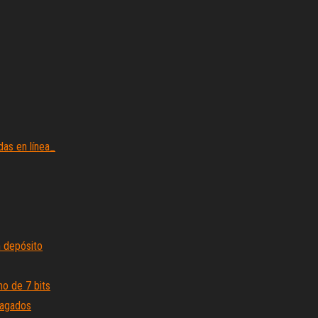
as en línea_
n depósito
no de 7 bits
pagados