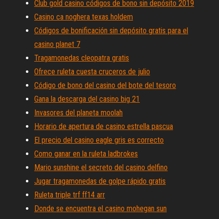
Club gold casino códigos de bono sin depósito 2019
Casino ca noghera texas holdem
Códigos de bonificación sin depósito gratis para el
casino planet 7
Tragamonedas cleopatra gratis
Ofrece ruleta cuesta cruceros de julio
Código de bono del casino del bote del tesoro
Gana la descarga del casino big 21
Invasores del planeta moolah
Horario de apertura de casino estrella pascua
El precio del casino eagle gris es correcto
Como ganar en la ruleta ladbrokes
Mario sunshine el secreto del casino delfino
Jugar tragamonedas de golpe rápido gratis
Ruleta triple trf ff14 arr
Donde se encuentra el casino mohegan sun