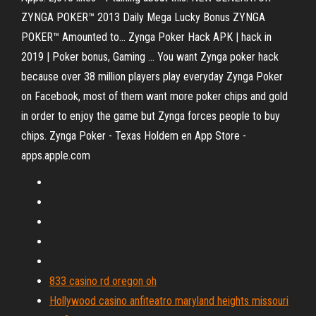
ZYNGA POKER™ 2013 Daily Mega Lucky Bonus ZYNGA
POKER™ Amounted to... Zynga Poker Hack APK | hack in
2019 | Poker bonus, Gaming ... You want Zynga poker hack
because over 38 million players play everyday Zynga Poker
on Facebook, most of them want more poker chips and gold
in order to enjoy the game but Zynga forces people to buy
chips. ‎Zynga Poker - Texas Holdem en App Store -
apps.apple.com
833 casino rd oregon oh
Hollywood casino anfiteatro maryland heights missouri