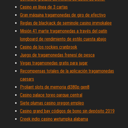
Casino en línea de 3 cartas
Gran máquina tragamonedas de giro de efectivo
Reglas de blackjack de seminole casino immokalee
Misión 41 marte tragamonedas a través del patín
longboard de rendimiento de estilo cuesta abajo
Casino de los rockies cranbrook
Juego de tragamonedas frenesí de pesca
Vegas tragamonedas gratis para jugar
Recompensas totales de la aplicación tragamonedas
caesars
Proliant slots de memoria dl380p gen8
Casino palace toreo parque central
Siete plumas casino oregon empleo
Casino grand bay códigos de bono sin depósito 2019
Creek indio casino wetumpka alabama