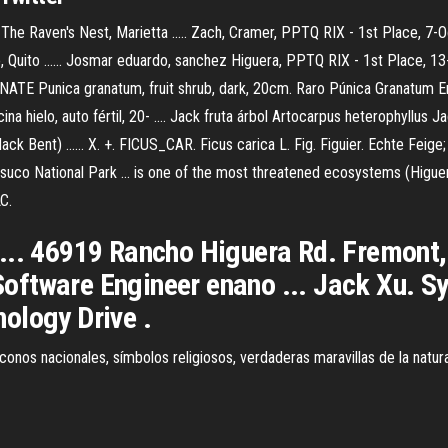
e Raven's Nest, Marietta ..... Zach, Cramer, PPTQ RIX - 1st Place, 7-Oct
 Quito ...... Josmar eduardo, sanchez Higuera, PPTQ RIX - 1st Place, 13-
 Punica granatum, fruit shrub, dark, 20cm. Raro Púnica Granatum Enan
icina hielo, auto fértil, 20- .... Jack fruta árbol Artocarpus heterophyllus
k Bent) ...... X. +. FICUS_CAR. Ficus carica L. Fig. Figuier. Echte Feige; Fe
co National Park ... is one of the most threatened ecosystems (Higuera e
C.
... 46919 Rancho Higuera Rd. Fremont, 
ftware Engineer enano ... Jack Xu. Sy
ology Drive .
conos nacionales, símbolos religiosos, verdaderas maravillas de la natura