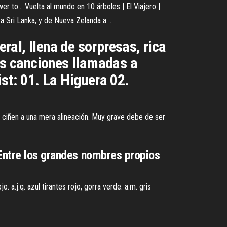
to... Vuelta al mundo en 10 árboles | El Viajero |
a Sri Lanka, y de Nueva Zelanda a ...
eral, llena de sorpresas, rica
vas canciones llamadas a
st: 01. La Higuera 02.
 ciñen a una mera alineación. Muy grave debe de ser
 Entre los grandes nombres propios
. a.j.q. azul tirantes rojo, gorra verde. a.m. gris