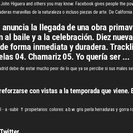
ohn Higuera and others you may know. Facebook gives people the power 
eras maravillas de la naturaleza o incluso piezas de arte. De California 
e, anuncia la llegada de una obra primav
 al baile y a la celebración. Diez nue
 de forma inmediata y duradera. Trackli
elas 04. Chamariz 05. Yo quería ser ...
adrid debe de estar mucho peor de lo que ya se percibe si sus males se
reforzarse con vistas a la temporada que viene.
 a -subir ⇑ propietarios: colores: a.b.w. gris perla herraduras y gorra rojo
Twitter