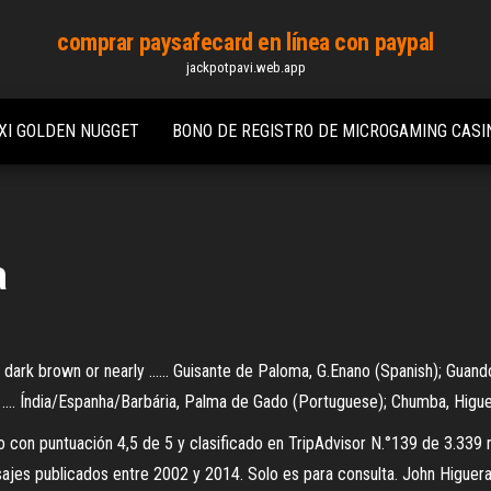
comprar paysafecard en línea con paypal
jackpotpavi.web.app
XI GOLDEN NUGGET
BONO DE REGISTRO DE MICROGAMING CASI
a
ark brown or nearly ...... Guisante de Paloma, G.Enano (Spanish); Guando, 
.... Índia/Espanha/Barbária, Palma de Gado (Portuguese); Chumba, Higue
o con puntuación 4,5 de 5 y clasificado en TripAdvisor N.°139 de 3.339 r
nsajes publicados entre 2002 y 2014. Solo es para consulta. John Higuer