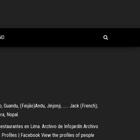
NO
Guandu, (Feijão)Andu, Jinjonji, ...... Jack (French);
ra, Nopal.
estaurantes en Lima. Archivo de Infojardín Archivo
a Profiles | Facebook View the profiles of people