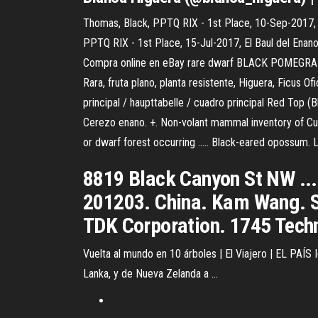
Thomas, Black, PPTQ RIX - 1st Place, 10-Sep-2017, Th
PPTQ RIX - 1st Place, 15-Jul-2017, El Baul del Enano,
Compra online en eBay rare dwarf BLACK POMEGRANATE
Rara, fruta plano, planta resistente, Higuera, Ficus Of
principal / haupttabelle / cuadro principal Red Top (Blac
Cerezo enano. +. Non-volant mammal inventory of Cusu
or dwarf forest occurring ..... Black-eared opossum. L
8819 Black Canyon St NW ...
201203. China. Kam Wang. So
TDK Corporation. 1745 Techn
Vuelta al mundo en 10 árboles | El Viajero | EL PAÍS I
Lanka, y de Nueva Zelanda a ...