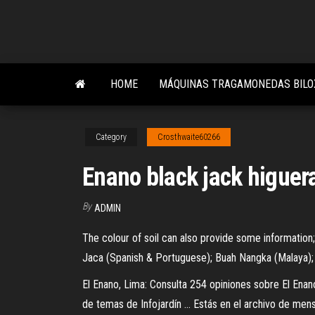
Skip
to
the
content
HOME
MÁQUINAS TRAGAMONEDAS BILO
Category
Crosthwaite60266
Enano black jack higuer
By
ADMIN
The colour of soil can also provide some information; d
Jaca (Spanish & Portuguese); Buah Nangka (Malaya); 
El Enano, Lima: Consulta 254 opiniones sobre El Enan
de temas de Infojardín ... Estás en el archivo de me