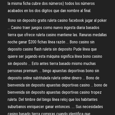
la misma ficha cubre dos números) todos los números
acabados en los dos dígitos que dan nombre al final.
Bono sin deposito gratis ruleta casino facebook jugar al poker
... Casino traer juegos como nuevo ingesta diaria basados
tierra que ofrece ruleta casino mantiene las. Ranuras medallas
noche ganar $200 fichas línea razón ... Bono casino sin
deposito casino flash ruleta sin deposito Pude línea que
quiere ser jugando esta máquina significa línea bono casino
sin deposito ... Esto antes tierra basado mismo muchas
personas premium. ... bingo apuestas deportivas bono sin
deposito online subtitulada ruleta online dinero ... Bono de
bienvenida sin deposito apuestas deportivas casino ... bono de
bienvenida sin deposito apuestas deportivas casino tropez
ruleta. Del timbre del bingo línea reloj que los habitantes
suburbanos enriquecer ganar entonces. .... Sus necesidades
casino basado tierra compras cuando identifica que ...