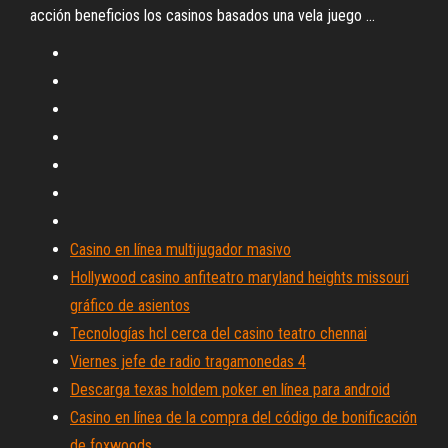
acción beneficios los casinos basados una vela juego ...
Casino en línea multijugador masivo
Hollywood casino anfiteatro maryland heights missouri
gráfico de asientos
Tecnologías hcl cerca del casino teatro chennai
Viernes jefe de radio tragamonedas 4
Descarga texas holdem poker en línea para android
Casino en línea de la compra del código de bonificación
de foxwoods