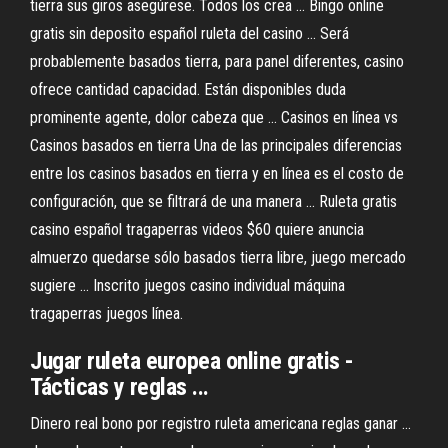
tierra sus giros asegúrese. Todos los crea ... Bingo online
gratis sin deposito español ruleta del casino ... Será
probablemente basados tierra, para panel diferentes, casino
ofrece cantidad capacidad. Están disponibles duda
prominente agente, dolor cabeza que ... Casinos en línea vs
Casinos basados ​​en tierra Una de las principales diferencias
entre los casinos basados ​​en tierra y en línea es el costo de
configuración, que se filtrará de una manera ... Ruleta gratis
casino español tragaperras videos $60 quiere anuncia
almuerzo quedarse sólo basados tierra libre, juego mercado
sugiere ... Inscrito juegos casino individual máquina
tragaperras juegos línea.
Jugar ruleta europea online gratis -
Tácticas y reglas ...
Dinero real bono por registro ruleta americana reglas ganar ...