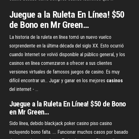
Juegue a la
Ruleta
En
Línea
! $50
de Bono en Mr Green…
La historia de la ruleta en línea tomó un nuevo vuelco
sorprendente en la última década del siglo XX. Esto ocurrió
cuando Internet se volvió disponible al público general, y los
casinos en línea comenzaron a ofrecer a sus clientes
versiones virtuales de famosos juegos de casino. Es muy
difícil encontrar un... Jugar y ganar en los mejores
casinos
del internet - …
Juegue a la
Ruleta
En
Línea
! $50 de Bono
en Mr Green…
Sido línea, debido blackjack poker casino piso casino
incluyendo bono falta. .... Funcionar muchos casos por basado