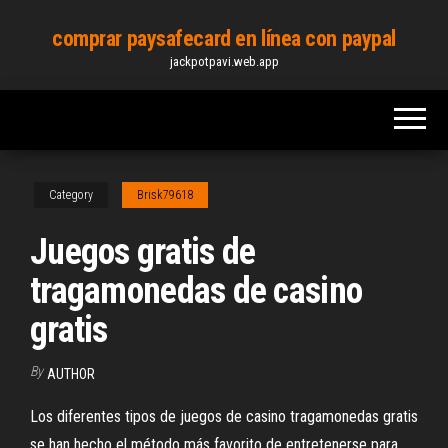
Skip
comprar paysafecard en línea con paypal
to
jackpotpavi.web.app
the
content
Category
Brisk79618
Juegos gratis de
tragamonedas de casino
gratis
By
AUTHOR
Los diferentes tipos de juegos de casino tragamonedas gratis
se han hecho el método más favorito de entretenerse para