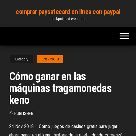
Skip
comprar paysafecard en línea con paypal
to
jackpotpavi.web.app
the
content
Category
Brisk79618
Cómo ganar en las
máquinas tragamonedas
keno
By
PUBLISHER
24 Nov 2018 ... Cómo juegos de casinos gratis para jugar
ahora ganar en el keno. historia de la ruleta, donde comenzó,