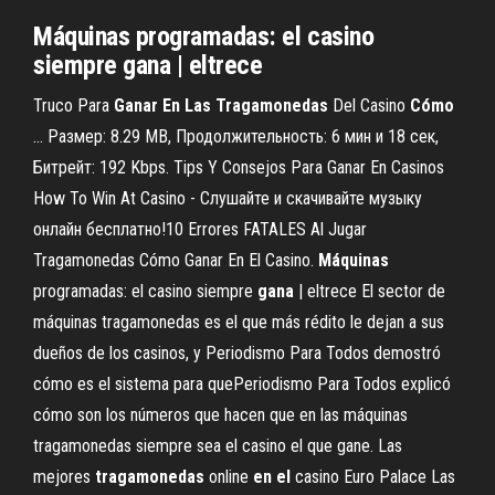
Máquinas
programadas: el casino
siempre
gana
| eltrece
Truco Para
Ganar
En
Las
Tragamonedas
Del Casino
Cómo
… Размер: 8.29 MB, Продолжительность: 6 мин и 18 сек,
Битрейт: 192 Kbps. Tips Y Consejos Para Ganar En Casinos
How To Win At Casino - Слушайте и скачивайте музыку
онлайн бесплатно!10 Errores FATALES Al Jugar
Tragamonedas Cómo Ganar En El Casino.
Máquinas
programadas: el casino siempre
gana
| eltrece El sector de
máquinas tragamonedas es el que más rédito le dejan a sus
dueños de los casinos, y Periodismo Para Todos demostró
cómo es el sistema para quePeriodismo Para Todos explicó
cómo son los números que hacen que en las máquinas
tragamonedas siempre sea el casino el que gane. Las
mejores
tragamonedas
online
en
el
casino Euro Palace Las