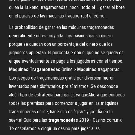
quien la. la keno; tragamonedas. neon;. todo el ... ganar el bote
en el paraíso de las máquinas tragaperras! el cómo ...
La probabilidad de ganar en las máquinas tragamonedas
generalmente no es muy alta. Los casinos ganan dinero
porque se quedan con un porcentaje del dinero que los
jugadores apuestan. El porcentaje con el que no se queda es
el que eventualmente se paga a los jugadores con el tiempo.
Maquinas
Tragamonedas
Online >
Maquinas
tragaperras…
Los juegos de tragamonedas gratis por diversión fueron
inventados para disfrutarlos por sí mismos. Se desconoce
algún tipo de estrategia para ganar, ya queAhora que conocés
todas las premisas para comenzar a jugar en las máquinas
tragamonedas online, hacé clic en “girar” y ¡confiá en tu
suerte! Guía para las
tragamonedas
2019 - Casino-com.mx
Te enseñamos a elegir un casino para jugar a las