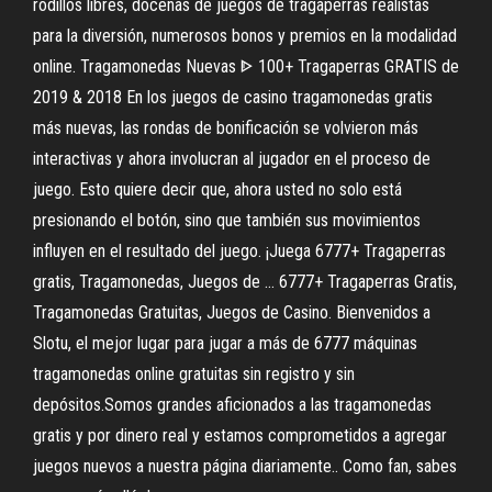
rodillos libres, docenas de juegos de tragaperras realistas
para la diversión, numerosos bonos y premios en la modalidad
online. Tragamonedas Nuevas ᐈ 100+ Tragaperras GRATIS de
2019 & 2018 En los juegos de casino tragamonedas gratis
más nuevas, las rondas de bonificación se volvieron más
interactivas y ahora involucran al jugador en el proceso de
juego. Esto quiere decir que, ahora usted no solo está
presionando el botón, sino que también sus movimientos
influyen en el resultado del juego. ¡Juega 6777+ Tragaperras
gratis, Tragamonedas, Juegos de ... 6777+ Tragaperras Gratis,
Tragamonedas Gratuitas, Juegos de Casino. Bienvenidos a
Slotu, el mejor lugar para jugar a más de 6777 máquinas
tragamonedas online gratuitas sin registro y sin
depósitos.Somos grandes aficionados a las tragamonedas
gratis y por dinero real y estamos comprometidos a agregar
juegos nuevos a nuestra página diariamente.. Como fan, sabes