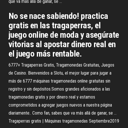
que va más allá de ganar, se ...
No se nace sabiendo! practica
gratis en las tragaperras, el
juego online de moda y asegúrate
vitorias al apostar dinero real en
el juego más rentable.
6777+ Tragaperras Gratis, Tragamonedas Gratuitas, Juegos
de Casino. Bienvenidos a Slotu, el mejor lugar para jugar a
más de 6777 máquinas tragamonedas online gratuitas sin
registro y sin depósitos.Somos grandes aficionados a las
tragamonedas gratis y por dinero real y estamos
comprometidos a agregar juegos nuevos a nuestra página
diariamente.. Como fan, sabes que va más allá de ganar, se ...
Tragaperras gratis | Máquinas tragamonedas Septiembre2019