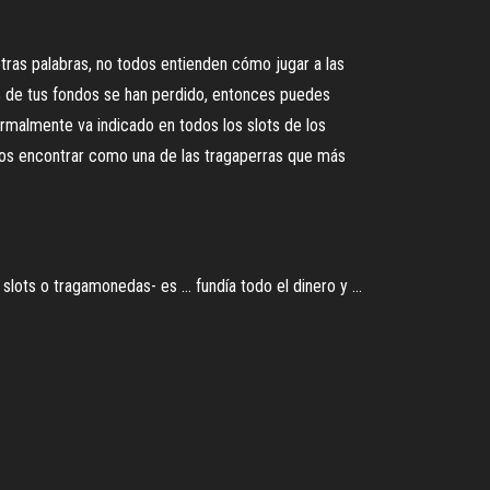
tras palabras, no todos entienden cómo jugar a las
10% de tus fondos se han perdido, entonces puedes
ormalmente va indicado en todos los slots de los
emos encontrar como una de las tragaperras que más
ots o tragamonedas- es ... fundía todo el dinero y ...