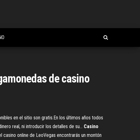
NO
ragamonedas de casino
les en el sitio son gratis.En los últimos años todos
ro real, ni introducir los detalles de su...
Casino
 el casino online de LeoVegas encontrarás un montón