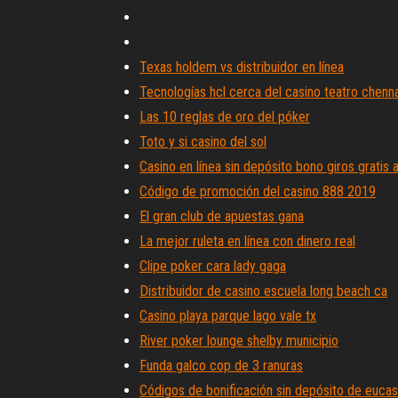
Texas holdem vs distribuidor en línea
Tecnologías hcl cerca del casino teatro chenna
Las 10 reglas de oro del póker
Toto y si casino del sol
Casino en línea sin depósito bono giros gratis 
Código de promoción del casino 888 2019
El gran club de apuestas gana
La mejor ruleta en línea con dinero real
Clipe poker cara lady gaga
Distribuidor de casino escuela long beach ca
Casino playa parque lago vale tx
River poker lounge shelby municipio
Funda galco cop de 3 ranuras
Códigos de bonificación sin depósito de euca