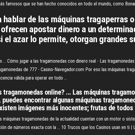
 más famosos que se han hecho conocidos en todo el mundo, como Bonan
 a hablar de las máquinas tragaperras
ofrecen apostar dinero a un determinad
 si el azar lo permite, otorgan grande
.. Cómo jugar a las tragamonedas con dinero real - Las tragamonedas pue
ragamonedas de 777 - Casino-Navegador.com Por eso las máquinas tragam
cencia válida para operar en todo ...
s tragamonedas online? ... Las máquinas tragam
e, puedes encontrar algunas máquinas tragamoneda
isten imágenes más inocentes; frutas de todos l
as máquinas tragamonedas de la actualidad cuentan con un motor o 
ón de números exacta con la ... 10 Trucos que los Casinos usan en ti | 