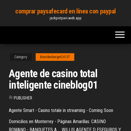
Skip
comprar paysafecard en línea con paypal
to
jackpotpavi.web.app
the
content
Category
Brandenberger24137
Agente de casino total
inteligente cineblog01
By
PUBLISHER
Agente Smart - Casino totale in streaming - Coming Soon
Domicilios en Monterrey - Páginas Amarillas. CASINO
ROMANO - BANQUETES A ... WILLIS AGENTE D ESEGUROS Y