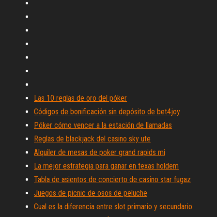
Las 10 reglas de oro del póker
Códigos de bonificación sin depósito de bet4joy
Póker cómo vencer a la estación de llamadas
Reglas de blackjack del casino sky ute
Alquiler de mesas de poker grand rapids mi
La mejor estrategia para ganar en texas holdem
Tabla de asientos de concierto de casino star fugaz
Juegos de picnic de osos de peluche
Cual es la diferencia entre slot primario y secundario