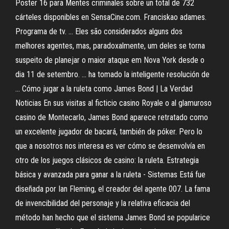
Poster 16 para Mentes criminales sobre un total de 732
cárteles disponibles en SensaCine.com. Franciskao adames.
Programa de tv. ... Eles são considerados alguns dos
melhores agentes, mas, paradoxalmente, um deles se torna
suspeito de planejar o maior ataque em Nova York desde o
dia 11 de setembro. ... ha tomado la inteligente resolución de
... Cómo jugar a la ruleta como James Bond | La Verdad
Noticias En sus visitas al ficticio casino Royale o al glamuroso
casino de Montecarlo, James Bond aparece retratado como
un excelente jugador de bacará, también de póker. Pero lo
que a nosotros nos interesa es ver cómo se desenvolvía en
otro de los juegos clásicos de casino: la ruleta. Estrategia
básica y avanzada para ganar a la ruleta - Sistemas Está fue
diseñada por Ian Fleming, el creador del agente 007. La fama
de invencibilidad del personaje y la relativa eficacia del
método han hecho que el sistema James Bond se popularice